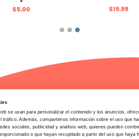
S
$15.99
$5.00
ies
web se usan para personalizar el contenido y los anuncios, ofrec
Servicio al cliente
Compras y pa
el tráfico. Además, compartimos información sobre el uso que ha
Contáctanos
Mis pedidos
Garantía , cambios y devoluciones
edes sociales, publicidad y análisis web, quienes pueden combin
proporcionado o que hayan recopilado a partir del uso que haya