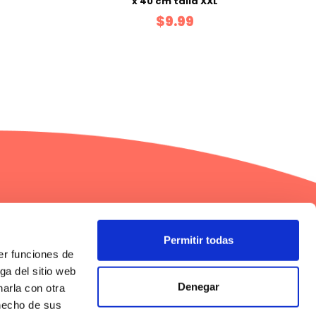
x 40 cm talla XXL
$9.99
Permitir todas
er funciones de
gos
Información
ga del sitio web
Términos y condiciones
Términos y condiciones Referidos
Denegar
arla con otra
Factura electrónica
 hecho de sus