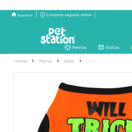
Compras seguras online
Nosotros
Perros
Gatos
Perros
Vestir
Moda