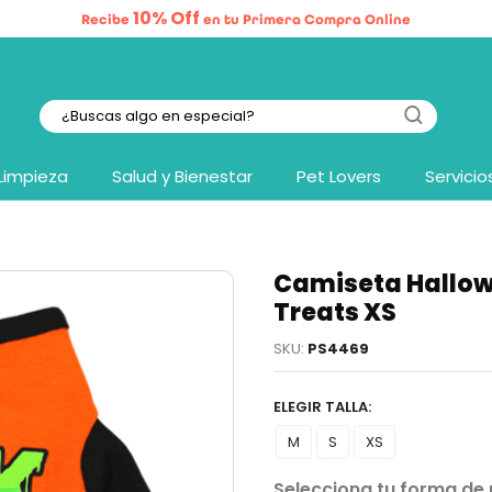
10% Off
Recibe
en tu Primera Compra Online
Limpieza
Salud y Bienestar
Pet Lovers
Servicio
Camiseta Hallow
Treats XS
PS4469
TALLA
M
S
XS
Selecciona tu forma de