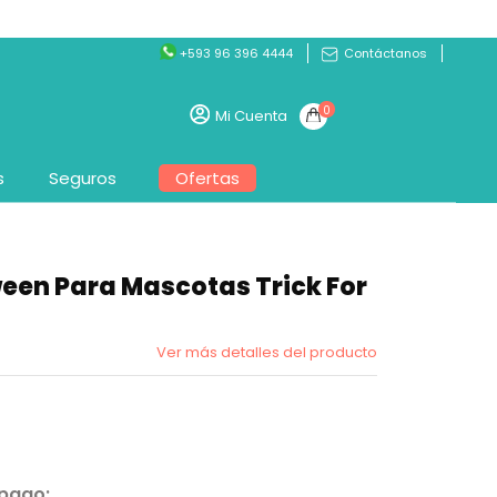
+593 96 396 4444
Contáctanos
0
Mi Cuenta
s
Seguros
Ofertas
een Para Mascotas Trick For
Ver más detalles del producto
 pago: