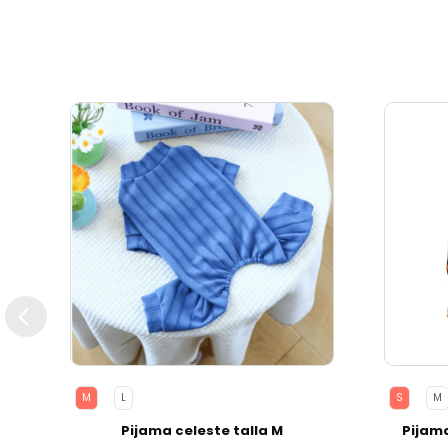
M
L
S
M
-
Pijama celeste talla M
Pijam