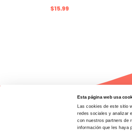
$15.99
1
2
3
Esta página web usa cook
Las cookies de este sitio 
Empresa
redes sociales y analizar 
¿Quiénes somos?
Nuestras tiendas
con nuestros partners de r
información que les haya 