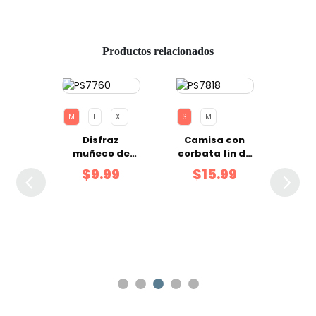
Productos relacionados
M
L
XL
S
M
S
ara
Disfraz
Camisa con
Ves
rtido
muñeco de
corbata fin de
Po
-XL
nieve talla M
año S
T
9
$9.99
$15.99
$