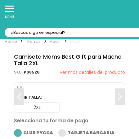
10% Off
Recibe
en tu Primera Compra Online
MENÚ
Perros
Vestir
Moda
Camiseta Moms Best Gift para Macho
Talla 2XL
PS8526
Ver más detalles del producto
TALLA
2XL
Selecciona tu forma de pago:
CLUB PYCCA
TARJETA BANCARIA