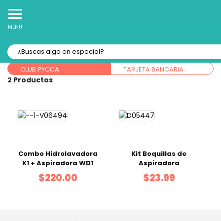
10% Off
Recibe
en tu Primera Compra Online
MENÚ
Forma de pago:
CLUB PYCCA
TARJETA BANCARIA
2
Combo Hidrolavadora
Kit Boquillas de
K1 + Aspiradora WD1
Aspiradora
$220.00
$23.99