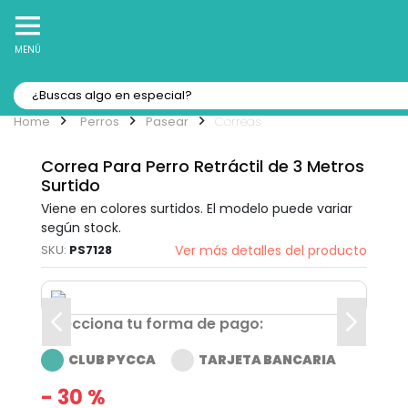
10% Off
Recibe
en tu Primera Compra Online
MENÚ
Perros
Pasear
Correas
Correa Para Perro Retráctil de 3 Metros
Surtido
Viene en colores surtidos. El modelo puede variar
según stock.
PS7128
Ver más detalles del producto
Selecciona tu forma de pago:
CLUB PYCCA
TARJETA BANCARIA
- 30 %