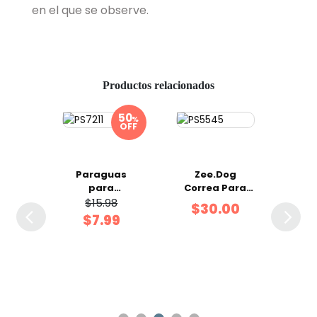
en el que se observe.
Productos relacionados
%
OFF
S
para
Paraguas
Zee.Dog
Corr
unce
para
Correa Para
Am
e.Dog
mascotas 73 x
Perro Ruff
Zee.D
$15.98
99
$30.00
$
S
54 cm
Leash 2.0
$7.99
Canyon L