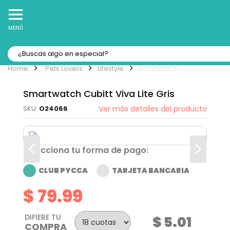
10% Off
Recibe
en tu Primera Compra Online
MENÚ
Pets Lovers
Lifestyle
Smartwatch
Smartwatch Cubitt Viva Lite Gris
O24066
Ver más detalles del producto
Selecciona tu forma de pago:
CLUB PYCCA
TARJETA BANCARIA
$ 79.99
DIFIERE TU
$ 5.01
COMPRA