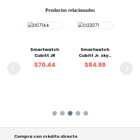
Productos relacionados
atch
Smartwatch
Smartwatch
Jr.
Cubitt JR
Cubitt Jr. skye
 Paw
x Paw Patrol
99
$70.44
$84.99
l
Sma
Cub
$
Compra con crédito directo