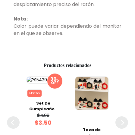
desplazamiento preciso del ratón.
Nota:
Color puede variar dependiendo del monitor
en el que se observe.
Productos relacionados
%
OFF
Macho
Set De
Org
Cumpleaños
De
Para
Perr
$4.99
Mascotas
$3.50
Macho 2 pzas
ada
Taza de