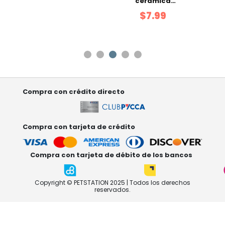
iva
cerámica
ad
gato 9 x 8.5 cm
9
$7.99
5 x 45
400 ml
Compra con crédito directo
Compra con tarjeta de crédito
Compra con tarjeta de débito de los bancos
Copyright © PETSTATION 2025 | Todos los derechos
reservados.