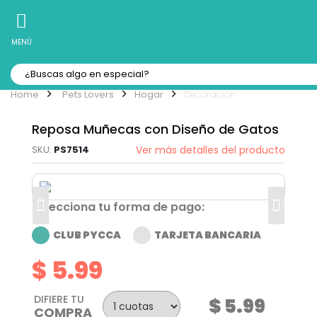
10% Off
Recibe
en tu Primera Compra Online
MENÚ
Pets Lovers
Hogar
Decoración
Reposa Muñecas con Diseño de Gatos
PS7514
Ver más detalles del producto
Selecciona tu forma de pago:
CLUB PYCCA
TARJETA BANCARIA
$ 5.99
DIFIERE TU
$ 5.99
COMPRA