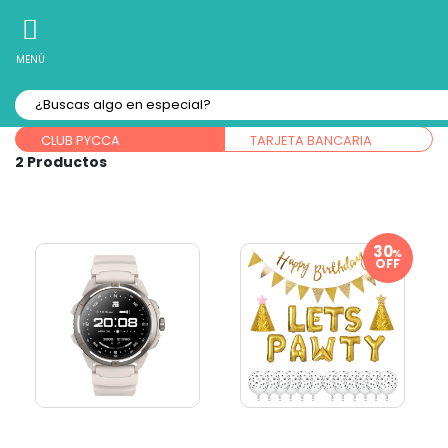
10% Off
Recibe
en tu Primera Compra Online
MENÚ
Forma de pago:
CLUB PYCCA
TARJETA BANCARIA
2
%
OFF