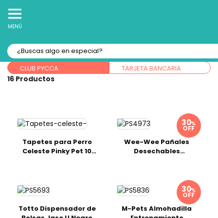
10% Off
Recibe
en tu Primera Compra Online
MENÚ
Forma de pago:
CLUB PYCCA
TARJETA BANCARIA
16
%
OFF
Tapetes para Perro
Wee-Wee Pañales
Celeste Pinky Pet 10
Desechables
Und
Indicador De
Humedad 12 pzas
%
OFF
Totto Dispensador de
M-Pets Almohadilla
Bolsas Jaso U Negro
Entrenamiento