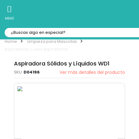
10% Off
Recibe
en tu Primera Compra Online
MENÚ
Limpieza para Mascotas
Aspiradoras y Lava Aspiradoras
Aspiradora Sólidos y Líquidos WD1
D04196
Ver más detalles del producto