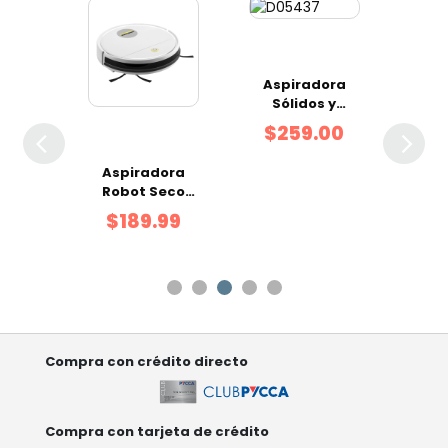
ora
Aspiradora
As
s y
Sólidos y
Rob
 WD1
Líquidos WD3
Húm
99
$259.00
$
Aspiradora
Robot Seco
RCV1
$189.99
Compra con crédito directo
Compra con tarjeta de crédito