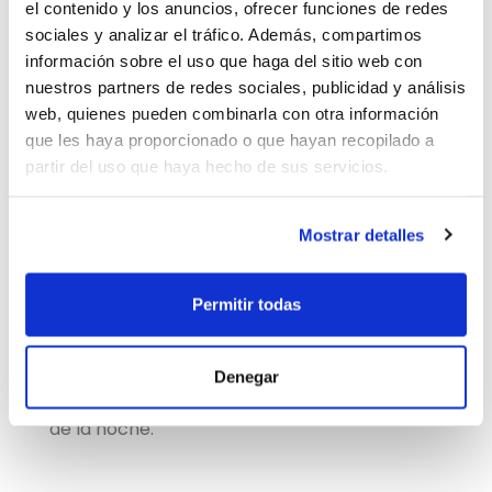
el contenido y los anuncios, ofrecer funciones de redes
sociales y analizar el tráfico. Además, compartimos
información sobre el uso que haga del sitio web con
nuestros partners de redes sociales, publicidad y análisis
web, quienes pueden combinarla con otra información
Detalle del producto
que les haya proporcionado o que hayan recopilado a
partir del uso que haya hecho de sus servicios.
Especificaciones
Mostrar detalles
Accesorio Nenuu Halloween Murciélago
Unisex
Permitir todas
¡Para los que no usan disfraces, pero igual
quieren ser parte del show! Estas diademas
Denegar
convierten a cualquier mascota en la estrella
de la noche.