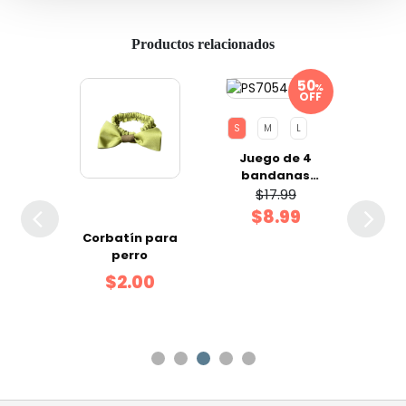
Productos relacionados
%
OFF
S
M
L
3XL
Juego de 4
Ca
bandanas
Mo
jeans talla S
Gi
$17.99
$
Hem
$8.99
L
Corbatín para
enuu
perro
een
$2.00
 S
0