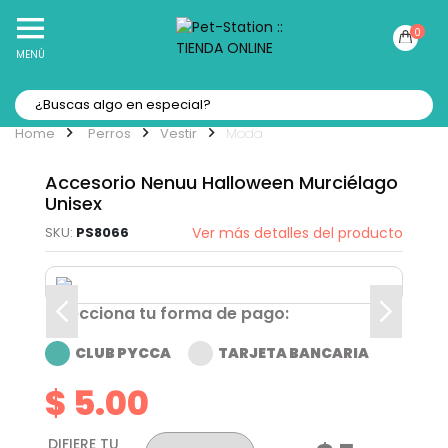
10% Off
Recibe
en tu Primera Compra Online
0
MENÚ
Perros
Vestir
Moda
Accesorio Nenuu Halloween Murciélago
Unisex
PS8066
Ver más detalles del producto
Selecciona tu forma de pago:
CLUB PYCCA
TARJETA BANCARIA
$ 5.00
DIFIERE TU