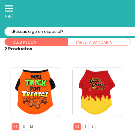
10% Off
Recibe
en tu Primera Compra Online
MENÚ
Ordenar por:
Forma de pago:
CLUB PYCCA
TARJETA BANCARIA
2
XS
S
M
XS
S
L