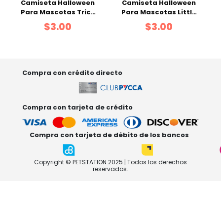
Camiseta Halloween
Camiseta Halloween
Para Mascotas Trick
Para Mascotas Little
For Treats XS
Devil XS
$3.00
$3.00
Compra con crédito directo
Compra con tarjeta de crédito
Compra con tarjeta de débito de los bancos
Copyright © PETSTATION 2025 | Todos los derechos
reservados.