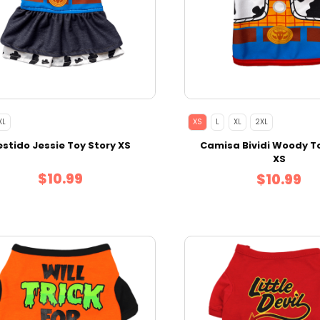
XL
XS
L
XL
2XL
estido Jessie Toy Story XS
Camisa Bividi Woody T
XS
$10.99
$10.99