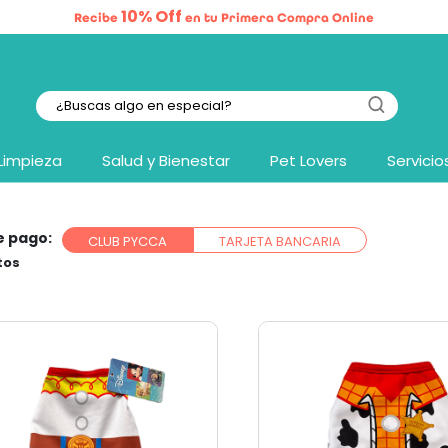
10% Off
Recibe
en tu Primera Compra Online
Limpieza
Salud y Bienestar
Pet Lovers
Servicio
e pago:
CLUB PYCCA
TARJETA BANCARIA