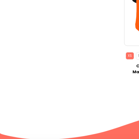
XS
C
Ma