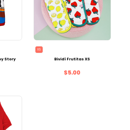
XS
oy Story
Bividí Frutitas XS
$5.00