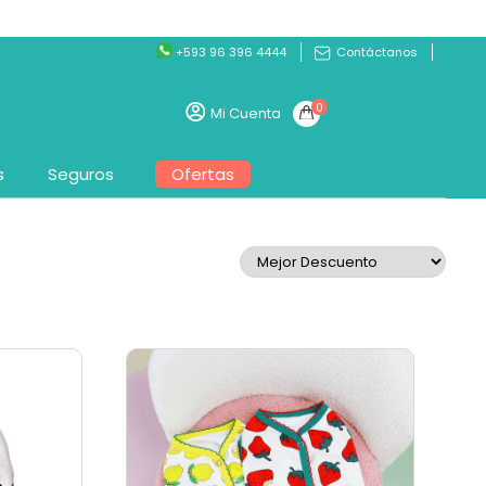
+593 96 396 4444
Contáctanos
0
Mi Cuenta
s
Seguros
Ofertas