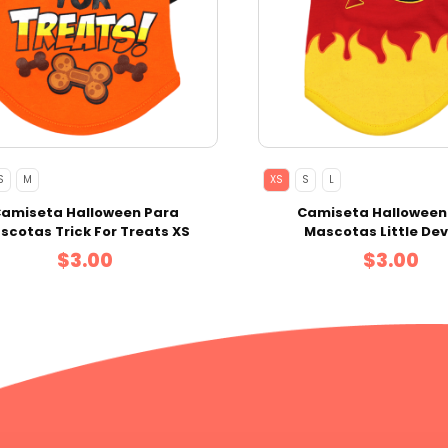
S
M
XS
S
L
amiseta Halloween Para
Camiseta Halloween
scotas Trick For Treats XS
Mascotas Little Dev
$3.00
$3.00