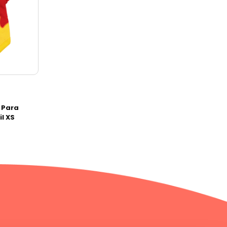
 Para
il XS