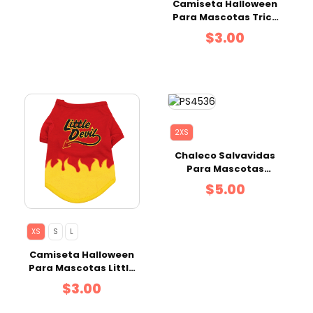
Camiseta Halloween
Para Mascotas Trick
For Treats XS
$3.00
2XS
Chaleco Salvavidas
Para Mascotas
Oxford 2XS
$5.00
XS
S
L
Camiseta Halloween
Para Mascotas Little
Devil XS
$3.00