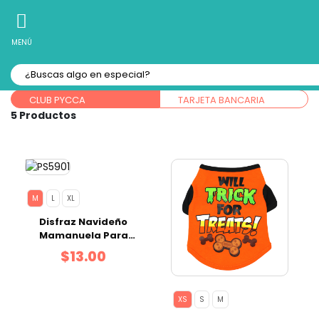
10% Off
Recibe
en tu Primera Compra Online
MENÚ
Forma de pago:
CLUB PYCCA
TARJETA BANCARIA
5
M
L
XL
Disfraz Navideño
Mamanuela Para
Mascotas M
$13.00
XS
S
M