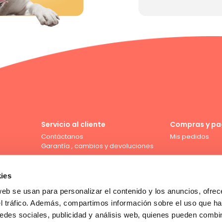
Servicio al cliente
Compras y pa
Contáctanos
Mis pedidos
Garantía , cambios y devoluciones
ies
web se usan para personalizar el contenido y los anuncios, ofrec
Compra con tarjeta de crédito
el tráfico. Además, compartimos información sobre el uso que ha
edes sociales, publicidad y análisis web, quienes pueden combin