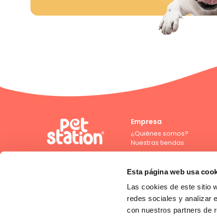
Empresa
¿Quiénes somos?
Nuestras tiendas
Esta página web usa cook
Las cookies de este sitio 
Compra con crédito directo
redes sociales y analizar 
con nuestros partners de r