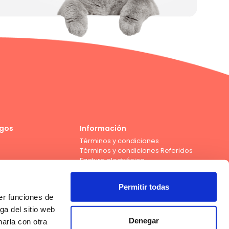
gos
Información
Términos y condiciones
Términos y condiciones Referidos
Factura electrónica
Permitir todas
er funciones de
Compra con tarjeta de débito de los bancos
ga del sitio web
Denegar
arla con otra