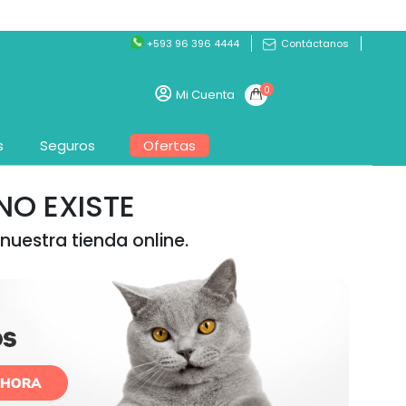
+593 96 396 4444
Contáctanos
0
Mi Cuenta
s
Seguros
Ofertas
O EXISTE
nuestra tienda online.