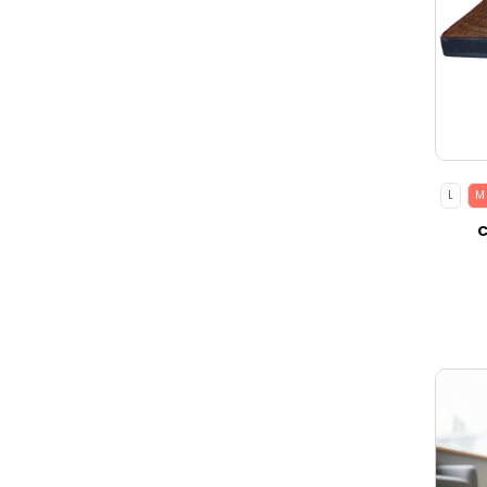
L
M
C