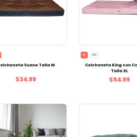
XL
XXL
olchoneta Suave Talla M
Colchoneta King con C
Talla XL
$34.99
$54.99