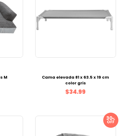
is M
Cama elevada 81 x 63.5 x 19 cm
color gris
$34.99
%
OFF