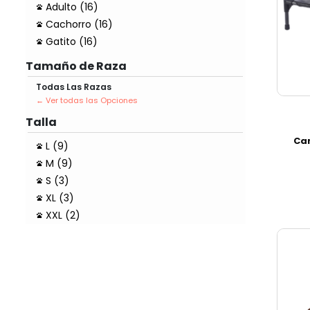
Adulto (16)
Cachorro (16)
Gatito (16)
Tamaño de Raza
Todas Las Razas
Talla
Cam
L (9)
M (9)
S (3)
XL (3)
XXL (2)