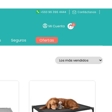
+593 96 396 4444
Contáctanos
0
Mi Cuenta
s
Seguros
Ofertas