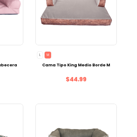
L
M
abecera
Cama Tipo King Medio Borde M
$44.99