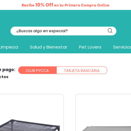
10% Off
Recibe
en tu Primera Compra Online
Limpieza
Salud y Bienestar
Pet Lovers
Servicio
e pago:
CLUB PYCCA
TARJETA BANCARIA