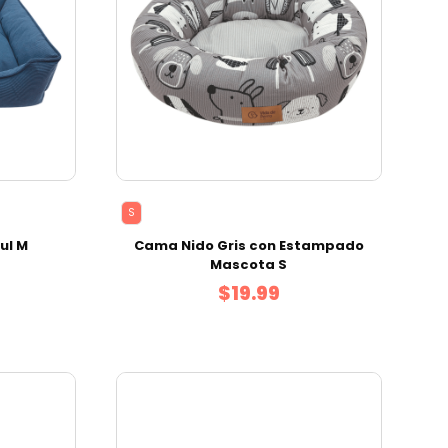
S
ul M
Cama Nido Gris con Estampado
Mascota S
$19.99