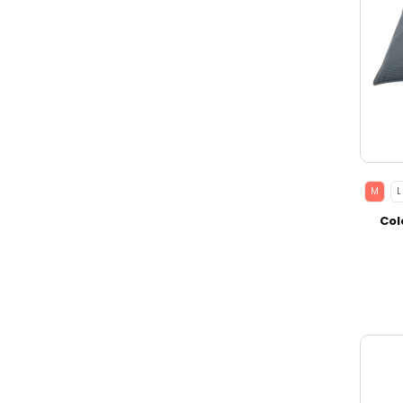
M
L
Col