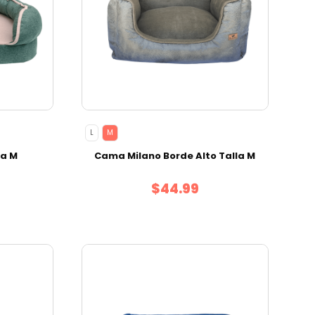
L
M
la M
Cama Milano Borde Alto Talla M
$44.99