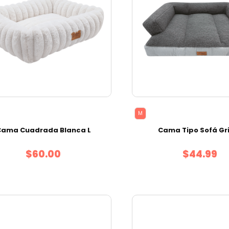
M
Cama Cuadrada Blanca L
Cama Tipo Sofá Gr
$60.00
$44.99