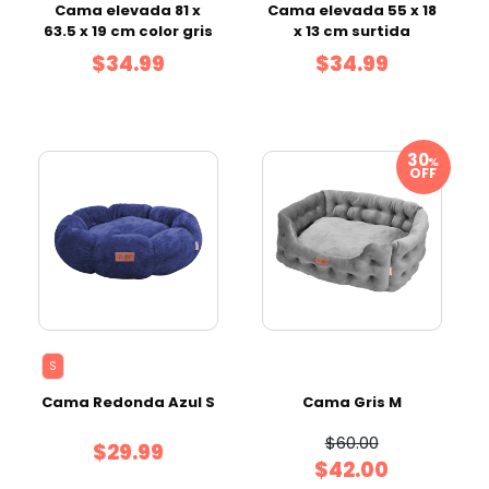
Cama elevada 81 x
Cama elevada 55 x 18
63.5 x 19 cm color gris
x 13 cm surtida
$34.99
$34.99
%
OFF
S
Cama Redonda Azul S
Cama Gris M
$60.00
$29.99
$42.00