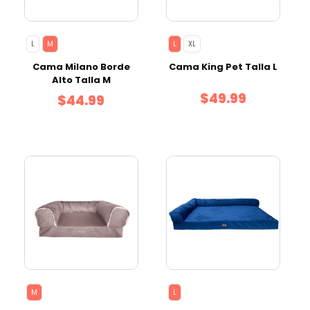
L
M
L
XL
Cama Milano Borde
Cama King Pet Talla L
Alto Talla M
$49.99
$44.99
M
L