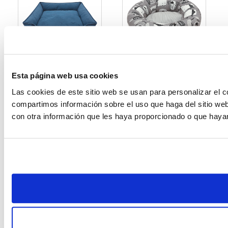
Esta página web usa cookies
M
S
Las cookies de este sitio web se usan para personalizar el c
Cama Cuadrada Azul
Cama Nido Gris con
compartimos información sobre el uso que haga del sitio web
M
Estampado Mascota
S
con otra información que les haya proporcionado o que hayan
$34.99
$19.99