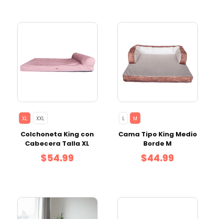
XL
XXL
L
M
Colchoneta King con
Cama Tipo King Medio
Cabecera Talla XL
Borde M
$54.99
$44.99