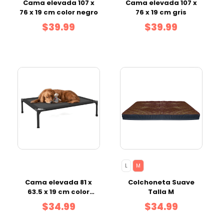
Cama elevada 107 x
Cama elevada 107 x
76 x 19 cm color negro
76 x 19 cm gris
$39.99
$39.99
L
M
Cama elevada 81 x
Colchoneta Suave
63.5 x 19 cm color
Talla M
negro
$34.99
$34.99