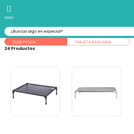
10% Off
Recibe
en tu Primera Compra Online
MENÚ
Forma de pago:
CLUB PYCCA
TARJETA BANCARIA
24