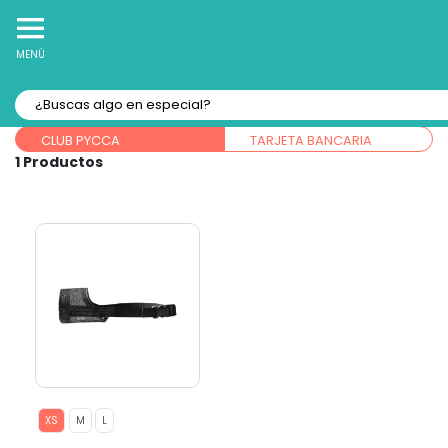
10% Off
Recibe
en tu Primera Compra Online
MENÚ
Forma de pago:
CLUB PYCCA
TARJETA BANCARIA
1
XS
M
L