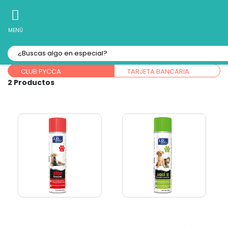
10% Off
Recibe
en tu Primera Compra Online
MENÚ
Forma de pago:
CLUB PYCCA
TARJETA BANCARIA
2